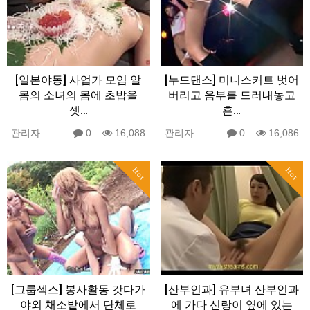
[일본야동] 사업가 모임 알
[누드댄스] 미니스커트 벗어
몸의 소녀의 몸에 초밥을
버리고 음부를 드러내놓고
셋…
흔…
관리자
0
16,088
관리자
0
16,086
Hot
Hot
[그룹섹스] 봉사활동 갓다가
[산부인과] 유부녀 산부인과
야외 채소밭에서 단체로
에 가다 신랑이 옆에 있는