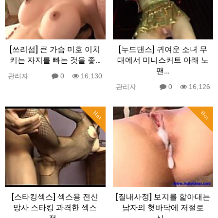
[쓰리섬] 큰 가슴 미호 이치
[누드댄스] 귀여운 소녀 무
키는 자지를 빠는 것을 좋…
대에서 미니스커트 아래 노
팬…
관리자
0
16,130
관리자
0
16,126
Hot
Hot
[스타킹섹스] 섹스용 전신
[질내사정] 보지를 핥아대는
망사 스타킹 과격한 섹스
남자의 혓바닥에 저절로