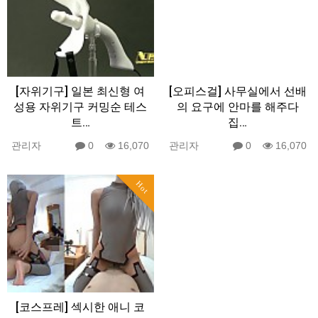
[자위기구] 일본 최신형 여
[오피스걸] 사무실에서 선배
성용 자위기구 커밍순 테스
의 요구에 안마를 해주다
트…
집…
관리자
0
16,070
관리자
0
16,070
Hot
[코스프레] 섹시한 애니 코