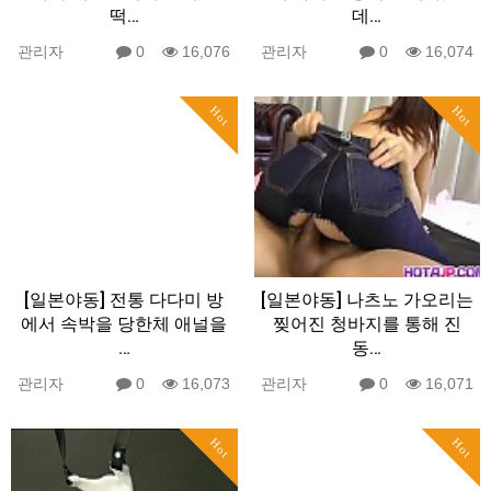
떡…
데…
관리자
0
16,076
관리자
0
16,074
Hot
Hot
[일본야동] 전통 다다미 방
[일본야동] 나츠노 가오리는
에서 속박을 당한체 애널을
찢어진 청바지를 통해 진
…
동…
관리자
0
16,073
관리자
0
16,071
Hot
Hot