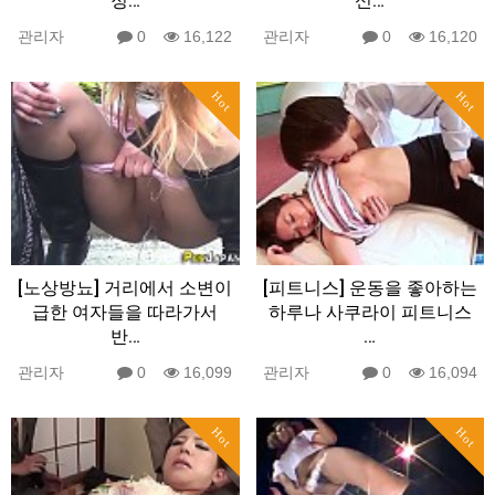
정…
신…
관리자
0
16,122
관리자
0
16,120
Hot
Hot
[노상방뇨] 거리에서 소변이
[피트니스] 운동을 좋아하는
급한 여자들을 따라가서
하루나 사쿠라이 피트니스
반…
…
관리자
0
16,099
관리자
0
16,094
Hot
Hot