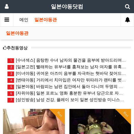
일본야동닷컴
메인
일본야동관
일본야동관
추천동영상
[수녀섹스] 음탕한 수녀 남자의 물건을 음부에 받아드리며 흥분 일본 윤간 ?
1
[일본고전] 빨래하는 유부녀를 훔쳐보는 남자 여자를 유혹 식스나인 섹스를
2
[미녀야동] 귀여운 아즈미 음부를 자극하는 혓바닥 젖어드는 음부 부드러운
3
[변태야동] 거리에서 치마입은 여자만 뒤따라가 팬티를 벗기고 도망가는 변
4
[일본야동] 바람피는 남편 집안에서 돌아 다니며 두명의 여자를 번갈아가며
5
[자위야동] 일본 포르노 영화 흥분한 유부녀 당근으로 자위하다 만족이 안?
6
[성인방송] 남성 건강, 플레이 보이 일본 성인방송 미니스커트 안에 노팬티
7
Hot
Hot