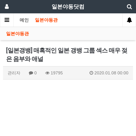
일본야동닷컴
메인
일본야동관
일본야동관
[일본갱뱅] 매혹적인 일본 갱뱅 그룹 섹스 매우 젖
은 음부와 애널
관리자
0
19795
2020.01.08 00:00