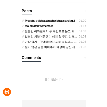
Posts
+
Pressing a dildo against her big ass and squirting from below
01.20
real amateur homemade
01.17
일본인 여자친구의 두 구멍으로 놀고 있어요
01.03
일본인 의붓여동생이 생애 첫 구강 성경험을 공개하다
01.03
가상 금기 - 안녕하세요! 도쿄 크림피드 시엘에서
01.03
털이 많은 일본 아마추어 여성이 당신 귀에 대고 신음하며 자위합니다. 그녀가 오르가즘에 도달하는 모습을 보세요?
01.03
Comments
+
글이 없습니다.