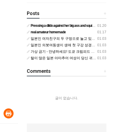
Posts
+
Pressing a dildo against her big ass and squirting from below
01.20
real amateur homemade
01.17
일본인 여자친구의 두 구멍으로 놀고 있어요
01.03
일본인 의붓여동생이 생애 첫 구강 성경험을 공개하다
01.03
가상 금기 - 안녕하세요! 도쿄 크림피드 시엘에서
01.03
털이 많은 일본 아마추어 여성이 당신 귀에 대고 신음하며 자위합니다. 그녀가 오르가즘에 도달하는 모습을 보세요?
01.03
Comments
+
글이 없습니다.