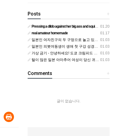
Posts
+
Pressing a dildo against her big ass and squirting from below
01.20
real amateur homemade
01.17
일본인 여자친구의 두 구멍으로 놀고 있어요
01.03
일본인 의붓여동생이 생애 첫 구강 성경험을 공개하다
01.03
가상 금기 - 안녕하세요! 도쿄 크림피드 시엘에서
01.03
털이 많은 일본 아마추어 여성이 당신 귀에 대고 신음하며 자위합니다. 그녀가 오르가즘에 도달하는 모습을 보세요?
01.03
Comments
+
글이 없습니다.