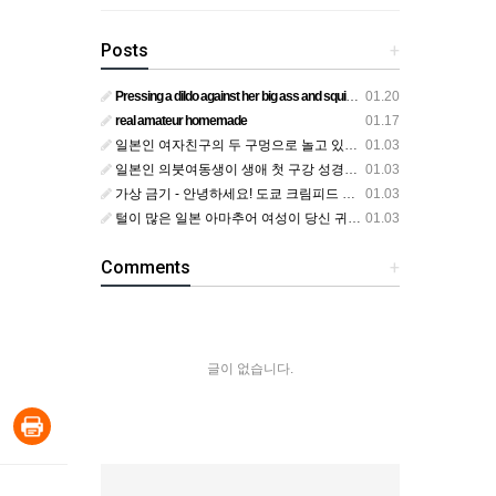
Posts
+
Pressing a dildo against her big ass and squirting from below
01.20
real amateur homemade
01.17
일본인 여자친구의 두 구멍으로 놀고 있어요
01.03
일본인 의붓여동생이 생애 첫 구강 성경험을 공개하다
01.03
가상 금기 - 안녕하세요! 도쿄 크림피드 시엘에서
01.03
털이 많은 일본 아마추어 여성이 당신 귀에 대고 신음하며 자위합니다. 그녀가 오르가즘에 도달하는 모습을 보세요?
01.03
Comments
+
글이 없습니다.