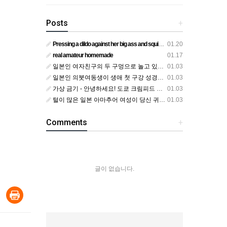
Posts
+
Pressing a dildo against her big ass and squirting from below
01.20
real amateur homemade
01.17
일본인 여자친구의 두 구멍으로 놀고 있어요
01.03
일본인 의붓여동생이 생애 첫 구강 성경험을 공개하다
01.03
가상 금기 - 안녕하세요! 도쿄 크림피드 시엘에서
01.03
털이 많은 일본 아마추어 여성이 당신 귀에 대고 신음하며 자위합니다. 그녀가 오르가즘에 도달하는 모습을 보세요?
01.03
Comments
+
글이 없습니다.