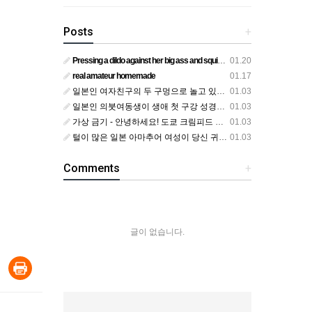
Posts
+
Pressing a dildo against her big ass and squirting from below
01.20
real amateur homemade
01.17
일본인 여자친구의 두 구멍으로 놀고 있어요
01.03
일본인 의붓여동생이 생애 첫 구강 성경험을 공개하다
01.03
가상 금기 - 안녕하세요! 도쿄 크림피드 시엘에서
01.03
털이 많은 일본 아마추어 여성이 당신 귀에 대고 신음하며 자위합니다. 그녀가 오르가즘에 도달하는 모습을 보세요?
01.03
Comments
+
글이 없습니다.