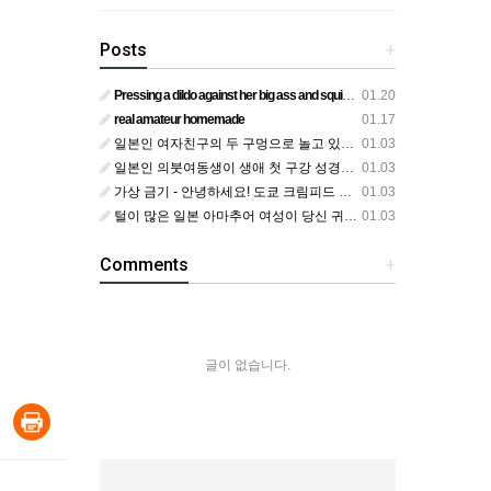
Posts
+
Pressing a dildo against her big ass and squirting from below
01.20
real amateur homemade
01.17
일본인 여자친구의 두 구멍으로 놀고 있어요
01.03
일본인 의붓여동생이 생애 첫 구강 성경험을 공개하다
01.03
가상 금기 - 안녕하세요! 도쿄 크림피드 시엘에서
01.03
털이 많은 일본 아마추어 여성이 당신 귀에 대고 신음하며 자위합니다. 그녀가 오르가즘에 도달하는 모습을 보세요?
01.03
Comments
+
글이 없습니다.