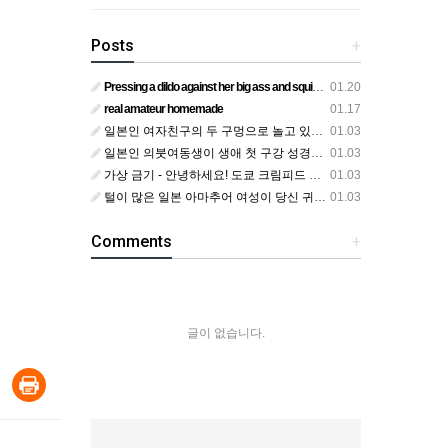
Posts
+
Pressing a dildo against her big ass and squirting from below
01.20
real amateur homemade
01.17
일본인 여자친구의 두 구멍으로 놀고 있어요
01.03
일본인 의붓여동생이 생애 첫 구강 성경험을 공개하다
01.03
가상 금기 - 안녕하세요! 도쿄 크림피드 시엘에서
01.03
털이 많은 일본 아마추어 여성이 당신 귀에 대고 신음하며 자위합니다. 그녀가 오르가즘에 도달하는 모습을 보세요?
01.03
Comments
+
글이 없습니다.