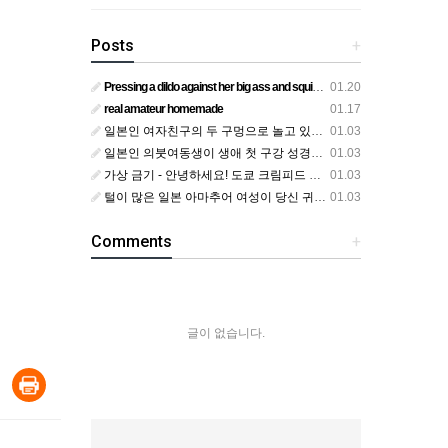
Posts
+
Pressing a dildo against her big ass and squirting from below
01.20
real amateur homemade
01.17
일본인 여자친구의 두 구멍으로 놀고 있어요
01.03
일본인 의붓여동생이 생애 첫 구강 성경험을 공개하다
01.03
가상 금기 - 안녕하세요! 도쿄 크림피드 시엘에서
01.03
털이 많은 일본 아마추어 여성이 당신 귀에 대고 신음하며 자위합니다. 그녀가 오르가즘에 도달하는 모습을 보세요?
01.03
Comments
+
글이 없습니다.