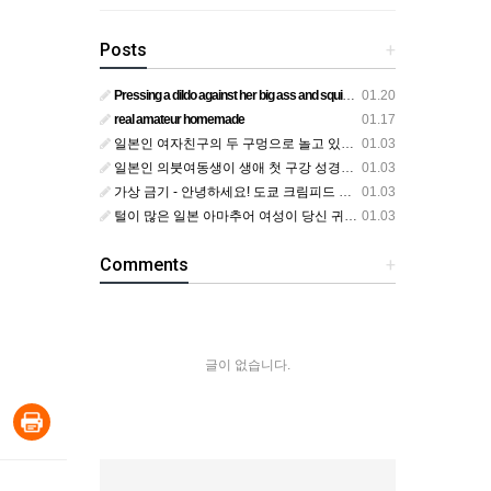
Posts
+
Pressing a dildo against her big ass and squirting from below
01.20
real amateur homemade
01.17
일본인 여자친구의 두 구멍으로 놀고 있어요
01.03
일본인 의붓여동생이 생애 첫 구강 성경험을 공개하다
01.03
가상 금기 - 안녕하세요! 도쿄 크림피드 시엘에서
01.03
털이 많은 일본 아마추어 여성이 당신 귀에 대고 신음하며 자위합니다. 그녀가 오르가즘에 도달하는 모습을 보세요?
01.03
Comments
+
글이 없습니다.