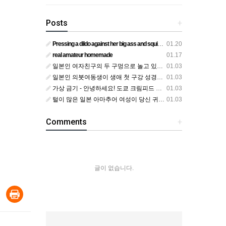
Posts
+
Pressing a dildo against her big ass and squirting from below
01.20
real amateur homemade
01.17
일본인 여자친구의 두 구멍으로 놀고 있어요
01.03
일본인 의붓여동생이 생애 첫 구강 성경험을 공개하다
01.03
가상 금기 - 안녕하세요! 도쿄 크림피드 시엘에서
01.03
털이 많은 일본 아마추어 여성이 당신 귀에 대고 신음하며 자위합니다. 그녀가 오르가즘에 도달하는 모습을 보세요?
01.03
Comments
+
글이 없습니다.