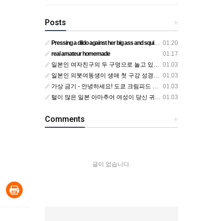
Posts
+
Pressing a dildo against her big ass and squirting from below
01.20
real amateur homemade
01.17
일본인 여자친구의 두 구멍으로 놀고 있어요
01.03
일본인 의붓여동생이 생애 첫 구강 성경험을 공개하다
01.03
가상 금기 - 안녕하세요! 도쿄 크림피드 시엘에서
01.03
털이 많은 일본 아마추어 여성이 당신 귀에 대고 신음하며 자위합니다. 그녀가 오르가즘에 도달하는 모습을 보세요?
01.03
Comments
+
글이 없습니다.