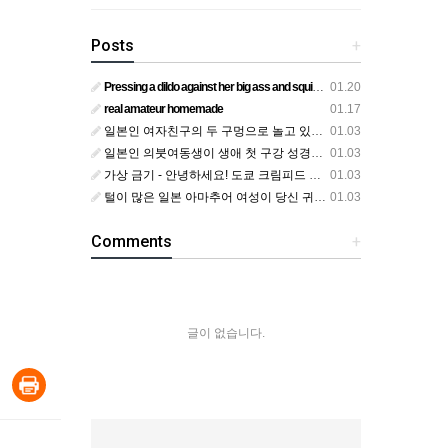
Posts
+
Pressing a dildo against her big ass and squirting from below
01.20
real amateur homemade
01.17
일본인 여자친구의 두 구멍으로 놀고 있어요
01.03
일본인 의붓여동생이 생애 첫 구강 성경험을 공개하다
01.03
가상 금기 - 안녕하세요! 도쿄 크림피드 시엘에서
01.03
털이 많은 일본 아마추어 여성이 당신 귀에 대고 신음하며 자위합니다. 그녀가 오르가즘에 도달하는 모습을 보세요?
01.03
Comments
+
글이 없습니다.