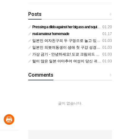
Posts
+
Pressing a dildo against her big ass and squirting from below
01.20
real amateur homemade
01.17
일본인 여자친구의 두 구멍으로 놀고 있어요
01.03
일본인 의붓여동생이 생애 첫 구강 성경험을 공개하다
01.03
가상 금기 - 안녕하세요! 도쿄 크림피드 시엘에서
01.03
털이 많은 일본 아마추어 여성이 당신 귀에 대고 신음하며 자위합니다. 그녀가 오르가즘에 도달하는 모습을 보세요?
01.03
Comments
+
글이 없습니다.