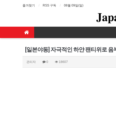
즐겨찾기
RSS 구독
08월 09일(일)
Jap
[일본야동] 자극적인 하얀 팬티위로 음
관리자
0
18607