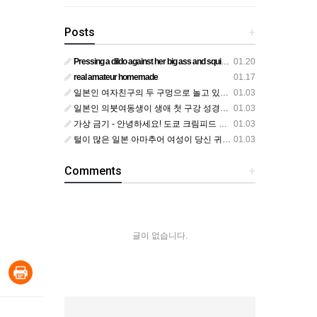
Posts
+
Pressing a dildo against her big ass and squirting from below
01.20
real amateur homemade
01.17
일본인 여자친구의 두 구멍으로 놀고 있어요
01.03
일본인 의붓여동생이 생애 첫 구강 성경험을 공개하다
01.03
가상 금기 - 안녕하세요! 도쿄 크림피드 시엘에서
01.03
털이 많은 일본 아마추어 여성이 당신 귀에 대고 신음하며 자위합니다. 그녀가 오르가즘에 도달하는 모습을 보세요?
01.03
Comments
+
글이 없습니다.