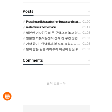
Posts
+
Pressing a dildo against her big ass and squirting from below
01.20
real amateur homemade
01.17
일본인 여자친구의 두 구멍으로 놀고 있어요
01.03
일본인 의붓여동생이 생애 첫 구강 성경험을 공개하다
01.03
가상 금기 - 안녕하세요! 도쿄 크림피드 시엘에서
01.03
털이 많은 일본 아마추어 여성이 당신 귀에 대고 신음하며 자위합니다. 그녀가 오르가즘에 도달하는 모습을 보세요?
01.03
Comments
+
글이 없습니다.