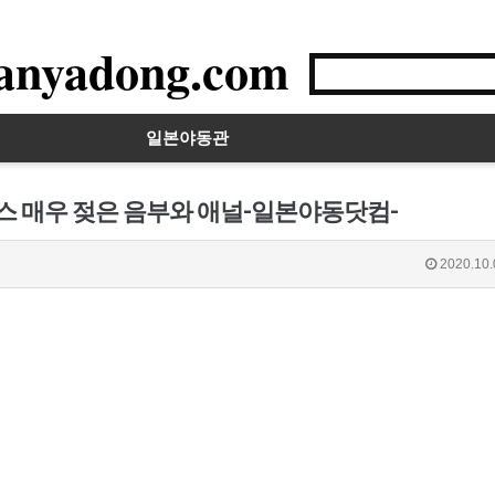
anyadong.com
일본야동관
섹스 매우 젖은 음부와 애널-일본야동닷컴-
2020.10.