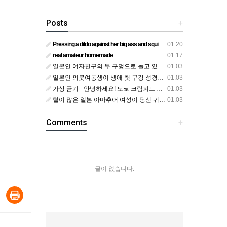
Posts
+
Pressing a dildo against her big ass and squirting from below
01.20
real amateur homemade
01.17
일본인 여자친구의 두 구멍으로 놀고 있어요
01.03
일본인 의붓여동생이 생애 첫 구강 성경험을 공개하다
01.03
가상 금기 - 안녕하세요! 도쿄 크림피드 시엘에서
01.03
털이 많은 일본 아마추어 여성이 당신 귀에 대고 신음하며 자위합니다. 그녀가 오르가즘에 도달하는 모습을 보세요?
01.03
Comments
+
글이 없습니다.