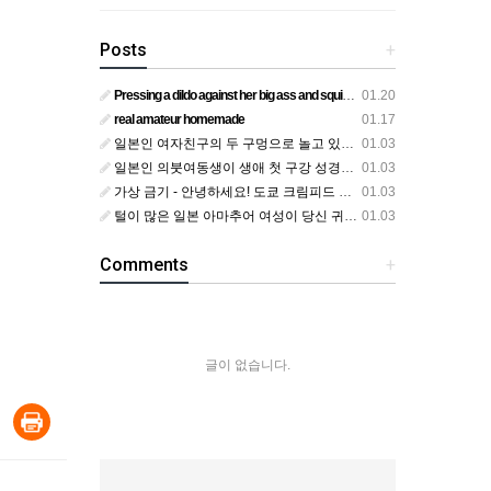
Posts
+
Pressing a dildo against her big ass and squirting from below
01.20
real amateur homemade
01.17
일본인 여자친구의 두 구멍으로 놀고 있어요
01.03
일본인 의붓여동생이 생애 첫 구강 성경험을 공개하다
01.03
가상 금기 - 안녕하세요! 도쿄 크림피드 시엘에서
01.03
털이 많은 일본 아마추어 여성이 당신 귀에 대고 신음하며 자위합니다. 그녀가 오르가즘에 도달하는 모습을 보세요?
01.03
Comments
+
글이 없습니다.