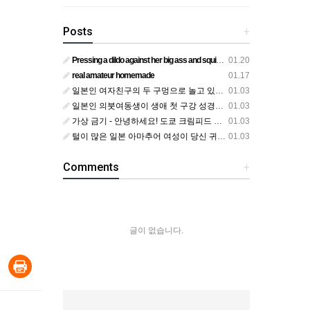
Posts
+
Pressing a dildo against her big ass and squirting from below
01.20
real amateur homemade
01.17
일본인 여자친구의 두 구멍으로 놀고 있어요
01.03
일본인 의붓여동생이 생애 첫 구강 성경험을 공개하다
01.03
가상 금기 - 안녕하세요! 도쿄 크림피드 시엘에서
01.03
털이 많은 일본 아마추어 여성이 당신 귀에 대고 신음하며 자위합니다. 그녀가 오르가즘에 도달하는 모습을 보세요?
01.03
Comments
+
글이 없습니다.