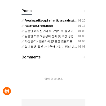
Posts
+
Pressing a dildo against her big ass and squirting from below
01.20
real amateur homemade
01.17
일본인 여자친구의 두 구멍으로 놀고 있어요
01.03
일본인 의붓여동생이 생애 첫 구강 성경험을 공개하다
01.03
가상 금기 - 안녕하세요! 도쿄 크림피드 시엘에서
01.03
털이 많은 일본 아마추어 여성이 당신 귀에 대고 신음하며 자위합니다. 그녀가 오르가즘에 도달하는 모습을 보세요?
01.03
Comments
+
글이 없습니다.