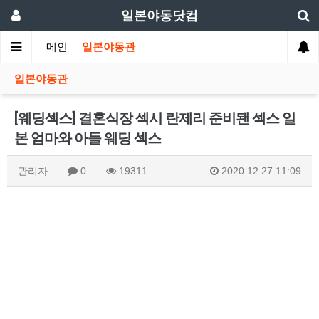
일본야동닷컴
메인
일본야동관
일본야동관
[웨딩섹스] 결혼식장 섹시 란제리 준비됀 섹스 일
본 엄마와 아들 웨딩 섹스
관리자
0
19311
2020.12.27 11:09