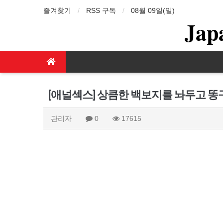
즐겨찾기
RSS 구독
08월 09일(일)
Jap
[애널섹스] 상큼한 백보지를 놔두고 똥
관리자
0
17615