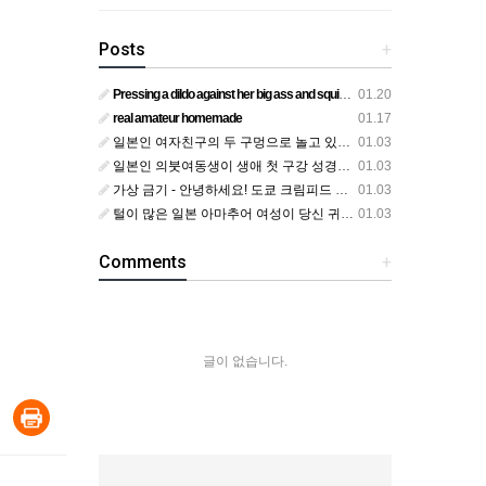
Posts
+
Pressing a dildo against her big ass and squirting from below
01.20
real amateur homemade
01.17
일본인 여자친구의 두 구멍으로 놀고 있어요
01.03
일본인 의붓여동생이 생애 첫 구강 성경험을 공개하다
01.03
가상 금기 - 안녕하세요! 도쿄 크림피드 시엘에서
01.03
털이 많은 일본 아마추어 여성이 당신 귀에 대고 신음하며 자위합니다. 그녀가 오르가즘에 도달하는 모습을 보세요?
01.03
Comments
+
글이 없습니다.