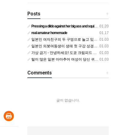
Posts
+
Pressing a dildo against her big ass and squirting from below
01.20
real amateur homemade
01.17
일본인 여자친구의 두 구멍으로 놀고 있어요
01.03
일본인 의붓여동생이 생애 첫 구강 성경험을 공개하다
01.03
가상 금기 - 안녕하세요! 도쿄 크림피드 시엘에서
01.03
털이 많은 일본 아마추어 여성이 당신 귀에 대고 신음하며 자위합니다. 그녀가 오르가즘에 도달하는 모습을 보세요?
01.03
Comments
+
글이 없습니다.