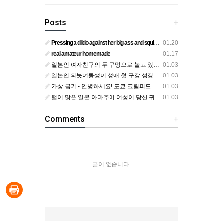
Posts
+
Pressing a dildo against her big ass and squirting from below
01.20
real amateur homemade
01.17
일본인 여자친구의 두 구멍으로 놀고 있어요
01.03
일본인 의붓여동생이 생애 첫 구강 성경험을 공개하다
01.03
가상 금기 - 안녕하세요! 도쿄 크림피드 시엘에서
01.03
털이 많은 일본 아마추어 여성이 당신 귀에 대고 신음하며 자위합니다. 그녀가 오르가즘에 도달하는 모습을 보세요?
01.03
Comments
+
글이 없습니다.