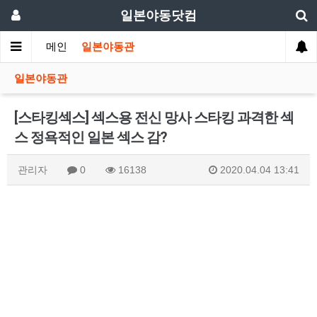
일본야동닷컴
메인
일본야동관
일본야동관
[스타킹섹스] 섹스용 전신 망사 스타킹 과격한 섹
스 정욕적인 일본 섹스 감?
관리자
0
16138
2020.04.04 13:41