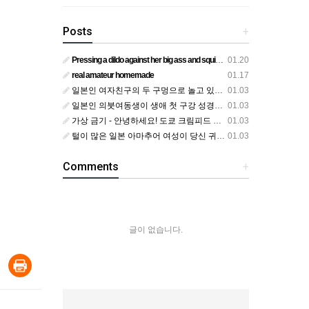
Posts
+
Pressing a dildo against her big ass and squirting from below
01.20
real amateur homemade
01.17
일본인 여자친구의 두 구멍으로 놀고 있어요
01.03
일본인 의붓여동생이 생애 첫 구강 성경험을 공개하다
01.03
가상 금기 - 안녕하세요! 도쿄 크림피드 시엘에서
01.03
털이 많은 일본 아마추어 여성이 당신 귀에 대고 신음하며 자위합니다. 그녀가 오르가즘에 도달하는 모습을 보세요?
01.03
Comments
+
글이 없습니다.