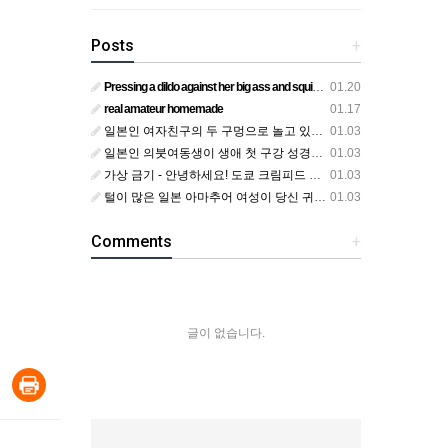
Posts
+
Pressing a dildo against her big ass and squirting from below
01.20
real amateur homemade
01.17
일본인 여자친구의 두 구멍으로 놀고 있어요
01.03
일본인 의붓여동생이 생애 첫 구강 성경험을 공개하다
01.03
가상 금기 - 안녕하세요! 도쿄 크림피드 시엘에서
01.03
털이 많은 일본 아마추어 여성이 당신 귀에 대고 신음하며 자위합니다. 그녀가 오르가즘에 도달하는 모습을 보세요?
01.03
Comments
+
글이 없습니다.