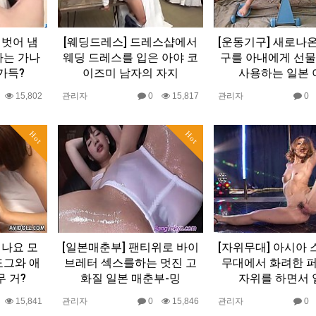
 벗어 냄
[웨딩드레스] 드레스샵에서
[운동기구] 새로나
하는 가나
웨딩 드레스를 입은 아야 코
구를 아내에게 선물
가득?
이즈미 남자의 자지
사용하는 일본 
0
15,802
관리자
0
15,817
관리자
Hot
Hot
히나요 모
[일본매춘부] 팬티위로 바이
[자위무대] 아시아
도그와 애
브레터 섹스를하는 멋진 고
무대에서 화려한 
무 거?
화질 일본 매춘부-밍
자위를 하면서 
0
15,841
관리자
0
15,846
관리자