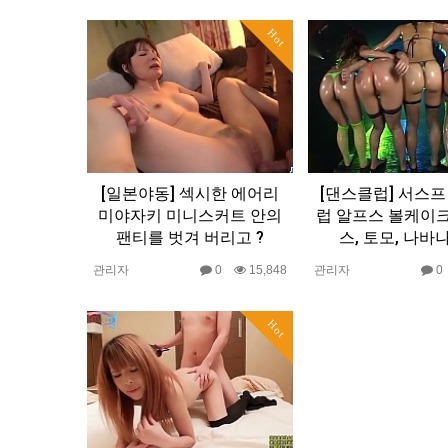
Hot
[일본야동] 섹시한 에어리
[댄스클럽] 서스프
미야자키 미니스커트 안의
럽 알프스 볼케이
팬티를 벗겨 버리고 ?
스, 토모, 나바나
관리자
0
15,848
관리자
Hot