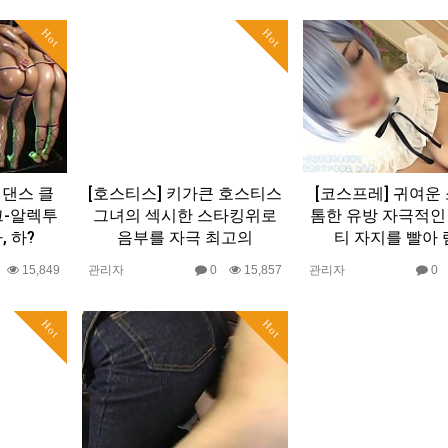
Hot
Hot
 댄스 클
[호스티스] 키가큰 호스티스
[코스프레] 귀여운
크-알렉투
그녀의 섹시한 스타킹위로
톰한 유방 자극적인
, 하?
음부를 자극 최고의
티 자지를 빨아 
0
15,849
관리자
0
15,857
관리자
Hot
Hot