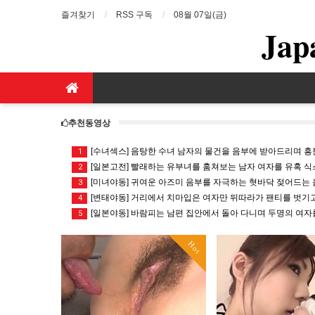
즐겨찾기
RSS 구독
08월 07일(금)
Jap
추천동영상
[수녀섹스] 음탕한 수녀 남자의 물건을 음부에 받아드리며 흥분 일
1
[일본고전] 빨래하는 유부녀를 훔쳐보는 남자 여자를 유혹 식스
2
[미녀야동] 귀여운 아즈미 음부를 자극하는 혓바닥 젖어드는 음
3
[변태야동] 거리에서 치마입은 여자만 뒤따라가 팬티를 벗기고 도
4
[일본야동] 바람피는 남편 집안에서 돌아 다니며 두명의 여자를
5
Hot