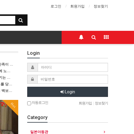
로그인
회원가입
정보찾기
Login
이 안?
노팬티
 구강
 당하며
백보지에
Login
자동로그인
회원가입
|
정보찾기
Hot
Category
일본야동관