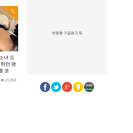
Hot
반응형 구글광고 등
 소녀 도
 하얀 팬
렘 코
0
15,859