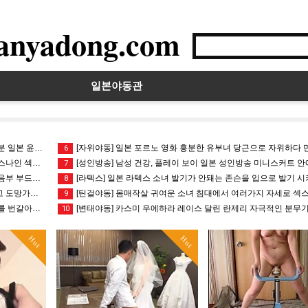
anyadong.com
일본야동관
본 윤간 ?
[자위야동] 일본 포르노 영화 흥분한 유부녀 당근으로 자위하다 만족
6
나인 섹스를
[성인방송] 남성 건강, 플레이 보이 일본 성인방송 미니스커트 안에 
7
부 부드러운
[라텍스] 일본 라텍스 소녀 발기가 안돼는 존슨을 입으로 발기 시키는
8
망가는 변
[틴걸야동] 몸매작살 귀여운 소녀 침대에서 여러가지 자세로 섹스를
9
 번갈아가며
[변태야동] 카스미 우에하라 레이스 달린 란제리 자극적인 분무기 
10
Hot
Hot