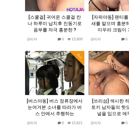
[스쿨걸] 귀여운 스쿨걸 칸
[자위야동] 팬티를
나 하루미 납치후 진동기로
새를 맡으며 흥분
음부를 자극 흥분한 ?
미우라 크림이 
관리자
0
15,800
관리자
Hot
[버스야동] 버스 정류장에서
[쓰리섬] 섹시한 
눈여겨본 소녀를 따라가 버
토키 남자들의 핫
스 안에서 추행하는
널을 입으로 애
관리자
0
15,821
관리자