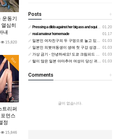
Posts
+
온 운동기
 열심히
Pressing a dildo against her big ass and squirting from below
01.20
아내
real amateur homemade
01.17
일본인 여자친구의 두 구멍으로 놀고 있어요
01.03
0
15,820
일본인 의붓여동생이 생애 첫 구강 성경험을 공개하다
01.03
가상 금기 - 안녕하세요! 도쿄 크림피드 시엘에서
01.03
Hot
털이 많은 일본 아마추어 여성이 당신 귀에 대고 신음하며 자위합니다. 그녀가 오르가즘에 도달하는 모습을 보세요?
01.03
Comments
+
글이 없습니다.
 스트리퍼
퍼포먼스
열정
0
15,846