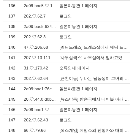
136
2a09:bac5.♡.11.3::1bd:12f
일본야동관 1 페이지
137
202.♡.62.7
로그인
138
2a09:bac5:624d:183c::26a:e5
일본야동관 1 페이지
139
202.♡.62.3
로그인
140
47.♡.206.68
[웨딩드레스] 드레스샵에서 웨딩 드레스를 입은 아야 코이즈미 남자의 자지 > 일본야동관
141
207.♡.13.111
[사무실섹스] 사무실에서 일하고있는 미녀의 음부에 딜도로 자극하며 오랄? > 일본야동관
142
31.♡.170.42
오류안내 페이지
143
202.♡.62.64
[근친야동] 누나는 남동생이 그녀의 음부와 엉덩이를 핥고 놀리는 것을 허? > 일본야동관
144
2a09:bac1:76c0:d28::1d2:72
일본야동관 1 페이지
145
20.♡.44.0:d0be:4de5:90ee:bd0c:40f:51bc
[뉴스야동] 방송국에서 테이블 아래 존슨에 올라가 섹스를 즐기는 앵커 일? > 일본야동관
146
2a09:bac1.♡.0.1a98::c:3b5
일본야동관 1 페이지
147
202.♡.62.43
로그인
148
66.♡.79.66
[섹스게임] 게임쇼의 진행자와 대회 참가자의 섹스 게임쇼 마누라 찻기 음? > 일본야동관