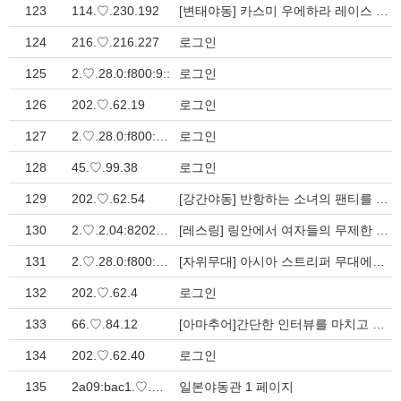
123
114.♡.230.192
[변태야동] 카스미 우에하라 레이스 달린 란제리 자극적인 분무기 백보지에 > 일본야동관
124
216.♡.216.227
로그인
125
2.♡.28.0:f800:9::
로그인
126
202.♡.62.19
로그인
127
2.♡.28.0:f800:22::
로그인
128
45.♡.99.38
로그인
129
202.♡.62.54
[강간야동] 반항하는 소녀의 팬티를 벗겨버리고 강간하는 남자들 아름다운 > 일본야동관
130
2.♡.2.04:8202.♡.01.8986:e6fa:ac58:213a
[레스링] 링안에서 여자들의 무제한 레스링 경기 섹스 포르노 레스링 오랄 ? > 일본야동관
131
2.♡.28.0:f800:13::
[자위무대] 아시아 스트리퍼 무대에서 화려한 퍼포먼스 자위를 하면서 열정 > 일본야동관
132
202.♡.62.4
로그인
133
66.♡.84.12
[아마추어]간단한 인터뷰를 마치고 도그 스타일 섹스 일본 아마추어 섹스-? > 일본야동관
134
202.♡.62.40
로그인
135
2a09:bac1.♡.1.98::26b:c9
일본야동관 1 페이지