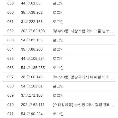
059
44.♡.61.66
로그인
060
35.♡.38.202
로그인
061
3.♡.222.168
로그인
062
202.♡.62.103
[부부야동] 사랑스런 와이프를 넘보는 옆집 남자의 음탕한 눈빚-일본야동닷컴- > 일본야동관
063
54.♡.82.195
로그인
064
35.♡.86.200
로그인
065
44.♡.105.234
로그인
066
54.♡.185.255
로그인
067
38.♡.66.146
[뉴스야동] 방송국에서 테이블 아래 존슨에 올라가 섹스를 즐기는 앵커 일? > 일본야동관
068
54.♡.102.81
로그인
069
3.♡.171.106
로그인
070
202.♡.62.111
[스타킹야동] 늘씬한 미녀 검정 팬티 스타킹 뒤에서 자극하는 남자의 입김? > 일본야동관
071
54.♡.90.224
로그인