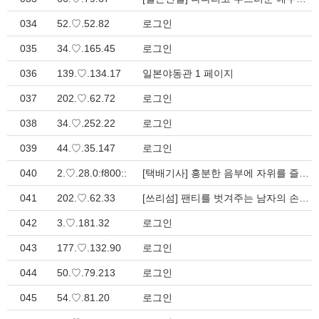
034
52.♡.52.82
로그인
035
34.♡.165.45
로그인
036
139.♡.134.17
일본야동관 1 페이지
037
202.♡.62.72
로그인
038
34.♡.252.22
로그인
039
44.♡.35.147
로그인
040
2.♡.28.0:f800::
[택배기사] 흥분한 음부에 자위를 즐기던중 택배가 왔다 택배기사에게 노팬 > 일본야동관
041
202.♡.62.33
[쓰리섬] 팬티를 벗겨주는 남자의 손길을 좋아하는 소녀 웃음 많은 소녀와 ? > 일본야동관
042
3.♡.181.32
로그인
043
177.♡.132.90
로그인
044
50.♡.79.213
로그인
045
54.♡.81.20
로그인