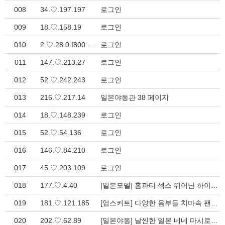
008
34.♡.197.197
로그인
009
18.♡.158.19
로그인
010
2.♡.28.0:f800:10::
로그인
011
147.♡.213.27
로그인
012
52.♡.242.243
로그인
013
216.♡.217.14
일본야동관 38 페이지
014
18.♡.148.239
로그인
015
52.♡.54.136
로그인
016
146.♡.84.210
로그인
017
45.♡.203.109
로그인
018
177.♡.4.40
[일본모델] 홈파티 섹스 뛰어난 하이데프 애교 만점의 귀여운 걸들 2대1로 ? > 일본야동관
019
181.♡.121.185
[업스커트] 다양한 음부들 치마속 팬티 없는 여자를 찻아서 스파이 카메라 ? > 일본야동관
020
202.♡.62.89
[일본야동] 날씬한 일본 네네 마시로를 위한 거친 갱뱅 애무 섹스-일본야동닷컴- > 일본야동관