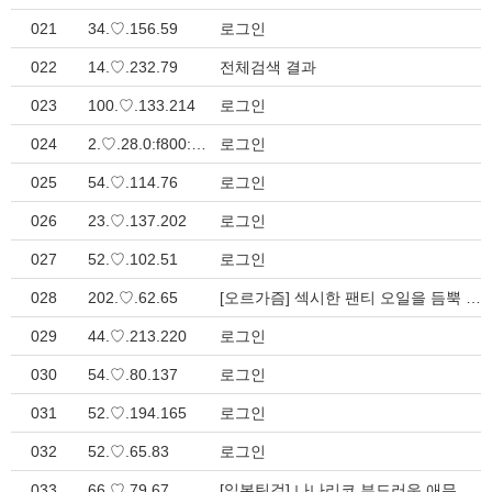
021
34.♡.156.59
로그인
022
14.♡.232.79
전체검색 결과
023
100.♡.133.214
로그인
024
2.♡.28.0:f800:40::
로그인
025
54.♡.114.76
로그인
026
23.♡.137.202
로그인
027
52.♡.102.51
로그인
028
202.♡.62.65
[오르가즘] 섹시한 팬티 오일을 듬뿍 바른후에 음부에 진동기 황홀해하는 ? > 일본야동관
029
44.♡.213.220
로그인
030
54.♡.80.137
로그인
031
52.♡.194.165
로그인
032
52.♡.65.83
로그인
033
66.♡.79.67
[일본틴걸] 나나리코 부드러운 애무에 점점 흥분 수줍은 소녀 > 일본야동관