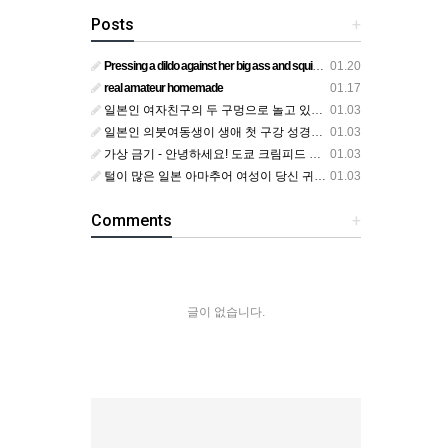
Posts
+
Pressing a dildo against her big ass and squirting from below
01.20
real amateur homemade
01.17
일본인 여자친구의 두 구멍으로 놀고 있어요
01.03
일본인 의붓여동생이 생애 첫 구강 성경험을 공개하다
01.03
가상 금기 - 안녕하세요! 도쿄 크림피드 시엘에서
01.03
털이 많은 일본 아마추어 여성이 당신 귀에 대고 신음하며 자위합니다. 그녀가 오르가즘에 도달하는 모습을 보세요?
01.03
Comments
+
글이 없습니다.