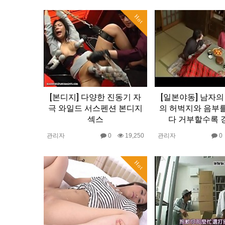
Hot
[본디지] 다양한 진동기 자
[일본야동] 남자의
극 와일드 서스펜션 본디지
의 허벅지와 음부
섹스
다 거부할수록 
관리자
0
19,250
관리자
Hot