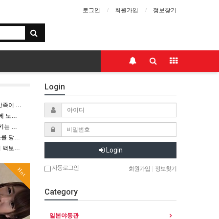
로그인
회원가입
정보찾기
Login
이 안?
노팬티
 구강
 당하며
백보지에
Login
자동로그인
회원가입
|
정보찾기
Hot
Category
일본야동관