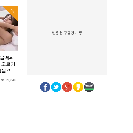
Hot
반응형 구글광고 등
 몸매의
 오르가
음-?
0
19,240