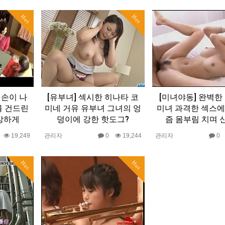
Hot
Hot
 손이 나
[유부녀] 섹시한 히나타 코
[미녀야동] 완벽한
를 건드린
미네 거유 유부녀 그녀의 엉
미녀 과격한 섹스에
강하게
덩이에 강한 핫도그?
즘 몸부림 치며 신
0
19,249
관리자
0
19,244
관리자
Hot
Hot