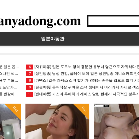
anyadong.com
일본야동관
본 윤간 ?
[자위야동] 일본 포르노 영화 흥분한 유부녀 당근으로 자위하다 만족
6
나인 섹스를
[성인방송] 남성 건강, 플레이 보이 일본 성인방송 미니스커트 안에 
7
부 부드러운
[라텍스] 일본 라텍스 소녀 발기가 안돼는 존슨을 입으로 발기 시키는
8
망가는 변
[틴걸야동] 몸매작살 귀여운 소녀 침대에서 여러가지 자세로 섹스를
9
 번갈아가며
[변태야동] 카스미 우에하라 레이스 달린 란제리 자극적인 분무기 
10
Hot
Hot