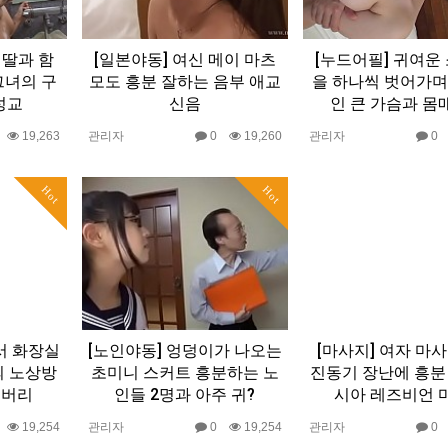
 딸과 함
[일본야동] 여신 메이 마츠
[누드어필] 귀여운
그녀의 구
모도 흥분 잘하는 음부 애교
을 하나씩 벗어가며
성교
신음
인 큰 가슴과 몸매
0
19,263
관리자
0
19,260
관리자
Hot
Hot
서 화장실
[노인야동] 엉덩이가 나오는
[마사지] 여자 마
의 노상방
초미니 스커트 흥분하는 노
진동기 장난에 흥분
 버리
인들 2명과 아주 귀?
시아 레즈비언 
0
19,254
관리자
0
19,254
관리자