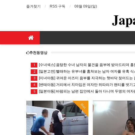
즐겨찾기
RSS 구독
08월 09일(일)
Jap
추천동영상
[수녀섹스] 음탕한 수녀 남자의 물건을 음부에 받아드리며 흥분 일
1
[일본고전] 빨래하는 유부녀를 훔쳐보는 남자 여자를 유혹 식스
2
[미녀야동] 귀여운 아즈미 음부를 자극하는 혓바닥 젖어드는 음
3
[변태야동] 거리에서 치마입은 여자만 뒤따라가 팬티를 벗기고 도
4
[일본야동] 바람피는 남편 집안에서 돌아 다니며 두명의 여자를
5
Hot