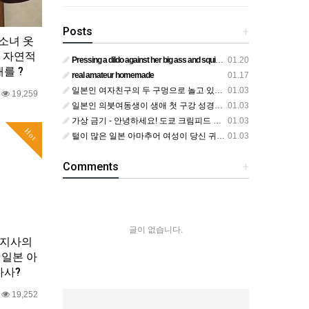
Posts
+
 소녀 옷
 자연적
Pressing a dildo against her big ass and squirting from below
01.20
를 ?
real amateur homemade
01.17
일본인 여자친구의 두 구멍으로 놀고 있어요
01.03
0
19,259
일본인 의붓여동생이 생애 첫 구강 성경험을 공개하다
01.03
가상 금기 - 안녕하세요! 도쿄 크림피드 시엘에서
01.03
Hot
털이 많은 일본 아마추어 여성이 당신 귀에 대고 신음하며 자위합니다. 그녀가 오르가즘에 도달하는 모습을 보세요?
01.03
Comments
+
글이 없습니다.
사지사의
 일본 아
마사?
0
19,252