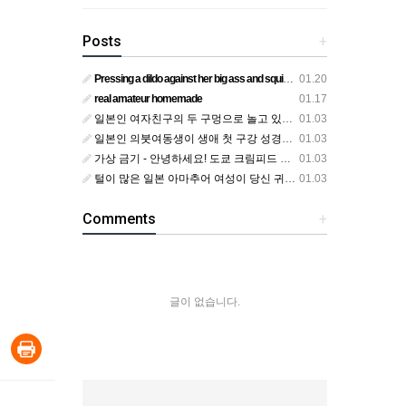
Posts
+
Pressing a dildo against her big ass and squirting from below
01.20
real amateur homemade
01.17
일본인 여자친구의 두 구멍으로 놀고 있어요
01.03
일본인 의붓여동생이 생애 첫 구강 성경험을 공개하다
01.03
가상 금기 - 안녕하세요! 도쿄 크림피드 시엘에서
01.03
털이 많은 일본 아마추어 여성이 당신 귀에 대고 신음하며 자위합니다. 그녀가 오르가즘에 도달하는 모습을 보세요?
01.03
Comments
+
글이 없습니다.