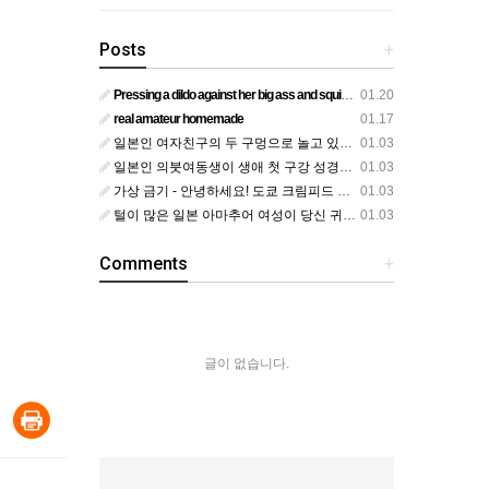
Posts
+
Pressing a dildo against her big ass and squirting from below
01.20
real amateur homemade
01.17
일본인 여자친구의 두 구멍으로 놀고 있어요
01.03
일본인 의붓여동생이 생애 첫 구강 성경험을 공개하다
01.03
가상 금기 - 안녕하세요! 도쿄 크림피드 시엘에서
01.03
털이 많은 일본 아마추어 여성이 당신 귀에 대고 신음하며 자위합니다. 그녀가 오르가즘에 도달하는 모습을 보세요?
01.03
Comments
+
글이 없습니다.