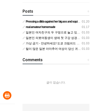
Posts
+
Pressing a dildo against her big ass and squirting from below
01.20
real amateur homemade
01.17
일본인 여자친구의 두 구멍으로 놀고 있어요
01.03
일본인 의붓여동생이 생애 첫 구강 성경험을 공개하다
01.03
가상 금기 - 안녕하세요! 도쿄 크림피드 시엘에서
01.03
털이 많은 일본 아마추어 여성이 당신 귀에 대고 신음하며 자위합니다. 그녀가 오르가즘에 도달하는 모습을 보세요?
01.03
Comments
+
글이 없습니다.