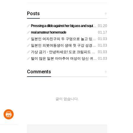
Posts
+
Pressing a dildo against her big ass and squirting from below
01.20
real amateur homemade
01.17
일본인 여자친구의 두 구멍으로 놀고 있어요
01.03
일본인 의붓여동생이 생애 첫 구강 성경험을 공개하다
01.03
가상 금기 - 안녕하세요! 도쿄 크림피드 시엘에서
01.03
털이 많은 일본 아마추어 여성이 당신 귀에 대고 신음하며 자위합니다. 그녀가 오르가즘에 도달하는 모습을 보세요?
01.03
Comments
+
글이 없습니다.