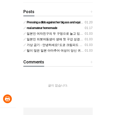
Posts
+
Pressing a dildo against her big ass and squirting from below
01.20
real amateur homemade
01.17
일본인 여자친구의 두 구멍으로 놀고 있어요
01.03
일본인 의붓여동생이 생애 첫 구강 성경험을 공개하다
01.03
가상 금기 - 안녕하세요! 도쿄 크림피드 시엘에서
01.03
털이 많은 일본 아마추어 여성이 당신 귀에 대고 신음하며 자위합니다. 그녀가 오르가즘에 도달하는 모습을 보세요?
01.03
Comments
+
글이 없습니다.