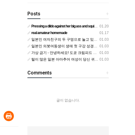
Posts
+
Pressing a dildo against her big ass and squirting from below
01.20
real amateur homemade
01.17
일본인 여자친구의 두 구멍으로 놀고 있어요
01.03
일본인 의붓여동생이 생애 첫 구강 성경험을 공개하다
01.03
가상 금기 - 안녕하세요! 도쿄 크림피드 시엘에서
01.03
털이 많은 일본 아마추어 여성이 당신 귀에 대고 신음하며 자위합니다. 그녀가 오르가즘에 도달하는 모습을 보세요?
01.03
Comments
+
글이 없습니다.