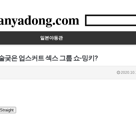
anyadong.com
일본야동관
심술궂은 업스커트 섹스 그룹 쇼-밍키?
2020.10.