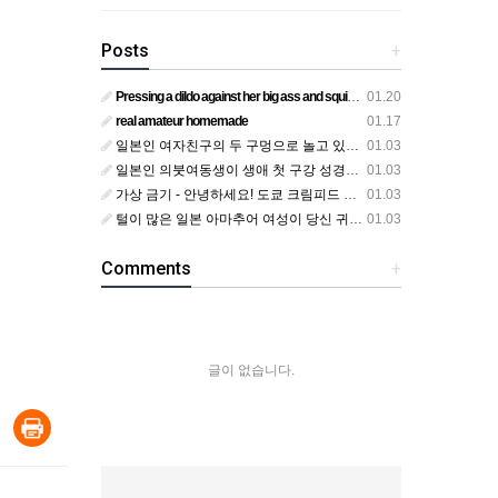
Posts
+
Pressing a dildo against her big ass and squirting from below
01.20
real amateur homemade
01.17
일본인 여자친구의 두 구멍으로 놀고 있어요
01.03
일본인 의붓여동생이 생애 첫 구강 성경험을 공개하다
01.03
가상 금기 - 안녕하세요! 도쿄 크림피드 시엘에서
01.03
털이 많은 일본 아마추어 여성이 당신 귀에 대고 신음하며 자위합니다. 그녀가 오르가즘에 도달하는 모습을 보세요?
01.03
Comments
+
글이 없습니다.