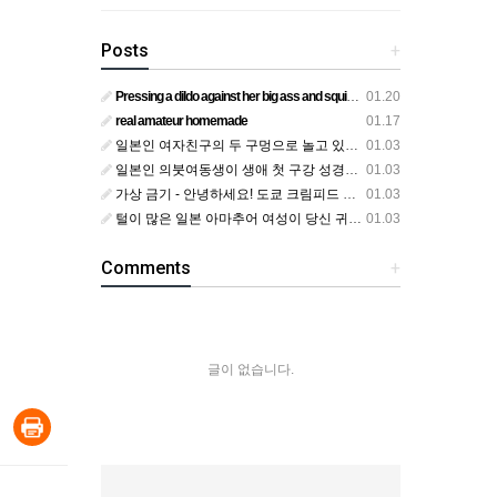
Posts
+
Pressing a dildo against her big ass and squirting from below
01.20
real amateur homemade
01.17
일본인 여자친구의 두 구멍으로 놀고 있어요
01.03
일본인 의붓여동생이 생애 첫 구강 성경험을 공개하다
01.03
가상 금기 - 안녕하세요! 도쿄 크림피드 시엘에서
01.03
털이 많은 일본 아마추어 여성이 당신 귀에 대고 신음하며 자위합니다. 그녀가 오르가즘에 도달하는 모습을 보세요?
01.03
Comments
+
글이 없습니다.