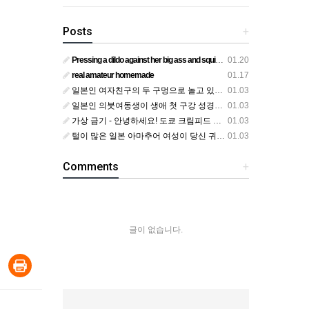
Posts
+
Pressing a dildo against her big ass and squirting from below
01.20
real amateur homemade
01.17
일본인 여자친구의 두 구멍으로 놀고 있어요
01.03
일본인 의붓여동생이 생애 첫 구강 성경험을 공개하다
01.03
가상 금기 - 안녕하세요! 도쿄 크림피드 시엘에서
01.03
털이 많은 일본 아마추어 여성이 당신 귀에 대고 신음하며 자위합니다. 그녀가 오르가즘에 도달하는 모습을 보세요?
01.03
Comments
+
글이 없습니다.