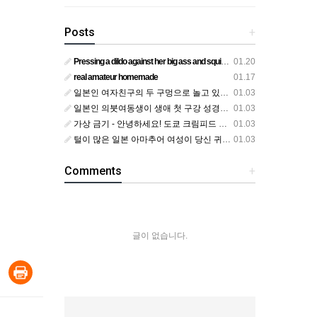
Posts
+
Pressing a dildo against her big ass and squirting from below
01.20
real amateur homemade
01.17
일본인 여자친구의 두 구멍으로 놀고 있어요
01.03
일본인 의붓여동생이 생애 첫 구강 성경험을 공개하다
01.03
가상 금기 - 안녕하세요! 도쿄 크림피드 시엘에서
01.03
털이 많은 일본 아마추어 여성이 당신 귀에 대고 신음하며 자위합니다. 그녀가 오르가즘에 도달하는 모습을 보세요?
01.03
Comments
+
글이 없습니다.