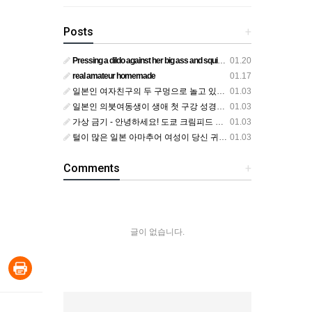
Posts
+
Pressing a dildo against her big ass and squirting from below
01.20
real amateur homemade
01.17
일본인 여자친구의 두 구멍으로 놀고 있어요
01.03
일본인 의붓여동생이 생애 첫 구강 성경험을 공개하다
01.03
가상 금기 - 안녕하세요! 도쿄 크림피드 시엘에서
01.03
털이 많은 일본 아마추어 여성이 당신 귀에 대고 신음하며 자위합니다. 그녀가 오르가즘에 도달하는 모습을 보세요?
01.03
Comments
+
글이 없습니다.