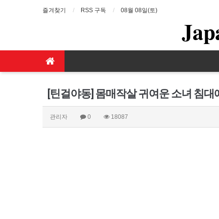
즐겨찾기
RSS 구독
08월 08일(토)
Jap
[틴걸야동] 몸매작살 귀여운 소녀 침
관리자
0
18087