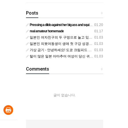
Posts
+
Pressing a dildo against her big ass and squirting from below
01.20
real amateur homemade
01.17
일본인 여자친구의 두 구멍으로 놀고 있어요
01.03
일본인 의붓여동생이 생애 첫 구강 성경험을 공개하다
01.03
가상 금기 - 안녕하세요! 도쿄 크림피드 시엘에서
01.03
털이 많은 일본 아마추어 여성이 당신 귀에 대고 신음하며 자위합니다. 그녀가 오르가즘에 도달하는 모습을 보세요?
01.03
Comments
+
글이 없습니다.