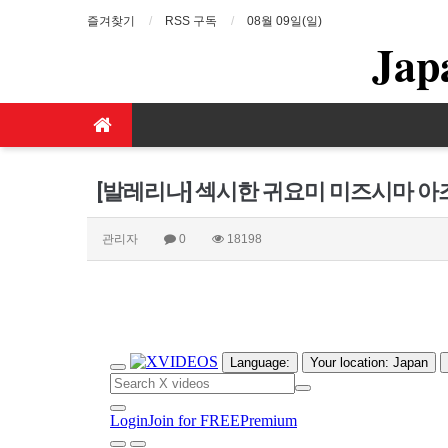
즐겨찾기
RSS 구독
08월 09일(일)
Jap
[발레리나] 섹시한 귀요미 미즈시마 아
관리자
0
18198