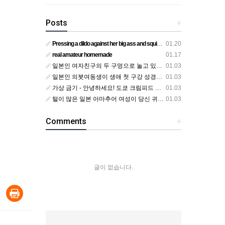
Posts
+
Pressing a dildo against her big ass and squirting from below
01.20
real amateur homemade
01.17
일본인 여자친구의 두 구멍으로 놀고 있어요
01.03
일본인 의붓여동생이 생애 첫 구강 성경험을 공개하다
01.03
가상 금기 - 안녕하세요! 도쿄 크림피드 시엘에서
01.03
털이 많은 일본 아마추어 여성이 당신 귀에 대고 신음하며 자위합니다. 그녀가 오르가즘에 도달하는 모습을 보세요?
01.03
Comments
+
글이 없습니다.