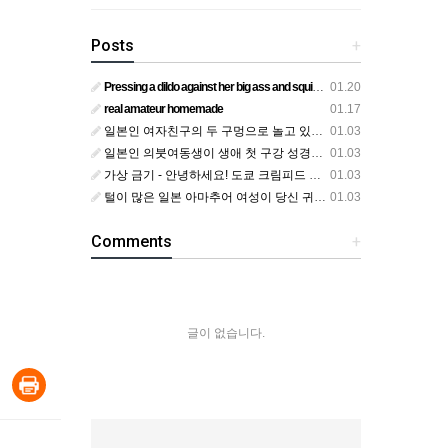
Posts
+
Pressing a dildo against her big ass and squirting from below
01.20
real amateur homemade
01.17
일본인 여자친구의 두 구멍으로 놀고 있어요
01.03
일본인 의붓여동생이 생애 첫 구강 성경험을 공개하다
01.03
가상 금기 - 안녕하세요! 도쿄 크림피드 시엘에서
01.03
털이 많은 일본 아마추어 여성이 당신 귀에 대고 신음하며 자위합니다. 그녀가 오르가즘에 도달하는 모습을 보세요?
01.03
Comments
+
글이 없습니다.