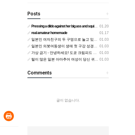
Posts
+
Pressing a dildo against her big ass and squirting from below
01.20
real amateur homemade
01.17
일본인 여자친구의 두 구멍으로 놀고 있어요
01.03
일본인 의붓여동생이 생애 첫 구강 성경험을 공개하다
01.03
가상 금기 - 안녕하세요! 도쿄 크림피드 시엘에서
01.03
털이 많은 일본 아마추어 여성이 당신 귀에 대고 신음하며 자위합니다. 그녀가 오르가즘에 도달하는 모습을 보세요?
01.03
Comments
+
글이 없습니다.