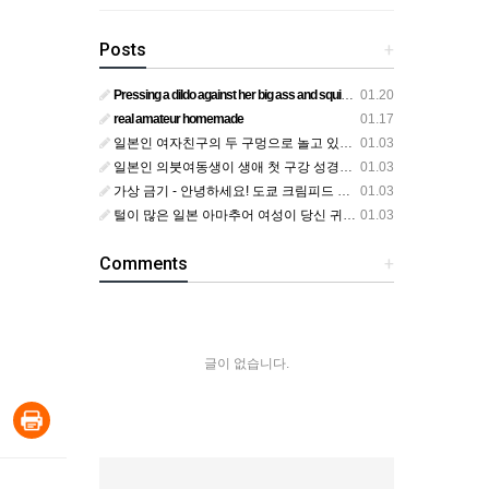
Posts
+
Pressing a dildo against her big ass and squirting from below
01.20
real amateur homemade
01.17
일본인 여자친구의 두 구멍으로 놀고 있어요
01.03
일본인 의붓여동생이 생애 첫 구강 성경험을 공개하다
01.03
가상 금기 - 안녕하세요! 도쿄 크림피드 시엘에서
01.03
털이 많은 일본 아마추어 여성이 당신 귀에 대고 신음하며 자위합니다. 그녀가 오르가즘에 도달하는 모습을 보세요?
01.03
Comments
+
글이 없습니다.